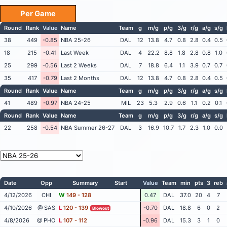
Per Game
Round
Rank
Value
Name
Team
g
m/g
p/g
3/g
r/g
a/g
s/g
38
449
-0.85
NBA 25-26
DAL
12
13.8
4.7
0.8
2.8
0.4
0.5
18
215
-0.41
Last Week
DAL
4
22.2
8.8
1.8
2.8
0.8
1.0
25
299
-0.56
Last 2 Weeks
DAL
7
18.8
6.4
1.1
3.9
0.7
0.7
35
417
-0.79
Last 2 Months
DAL
12
13.8
4.7
0.8
2.8
0.4
0.5
Round
Rank
Value
Name
Team
g
m/g
p/g
3/g
r/g
a/g
s/g
41
489
-0.97
NBA 24-25
MIL
23
5.3
2.9
0.6
1.1
0.2
0.1
Round
Rank
Value
Name
Team
g
m/g
p/g
3/g
r/g
a/g
s/g
22
258
-0.54
NBA Summer 26-27
DAL
3
16.9
10.7
1.7
2.3
1.0
0.0
Date
Opp
Summary
Start
Value
Team
min
pts
3
reb
4/12/2026
CHI
W
149 - 128
0.47
DAL
37.0
20
4
7
4/10/2026
@ SAS
L
120 - 139
-0.70
DAL
18.8
6
0
2
Blowout
4/8/2026
@ PHO
L
107 - 112
-0.96
DAL
15.3
3
1
0