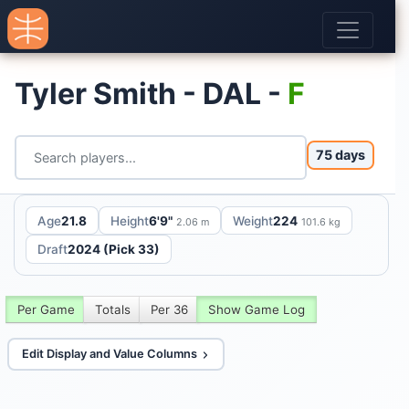
Tyler Smith - DAL -
F
75 days
Age
21.8
Height
6'9"
Weight
224
2.06 m
101.6 kg
Draft
2024 (Pick 33)
Per Game
Totals
Per 36
Show Game Log
Edit Display and Value Columns