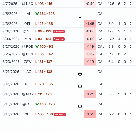
4/7/2026
@ LAC
L
103 - 116
-0.40
DAL
17.6
6
2
2
4/5/2026
LAL
W
134 - 128
DAL
4/3/2026
ORL
L
127 - 138
-1.45
DAL
5.9
1
0
2
3/31/2026
@ MIL
L
99 - 123
-0.66
DAL
19.6
5
1
6
Blowout
3/30/2026
MIN
L
94 - 124
-0.69
DAL
17.7
4
0
8
Blowout
3/27/2026
@ POR
W
100 - 93
-1.19
DAL
8.9
0
0
3
3/25/2026
@ DEN
L
135 - 142
-0.67
DAL
7.7
8
2
1
3/23/2026
GSW
L
131 - 137
-1.19
DAL
6.4
0
0
0
3/21/2026
LAC
L
131 - 138
DAL
3/18/2026
ATL
L
120 - 135
DAL
3/16/2026
@ NOR
L
111 - 129
-1.23
DAL
5.0
3
0
1
3/15/2026
@ CLE
W
130 - 120
DAL
3/13/2026
CLE
L
105 - 138
-1.53
DAL
5.7
0
0
1
Blowout